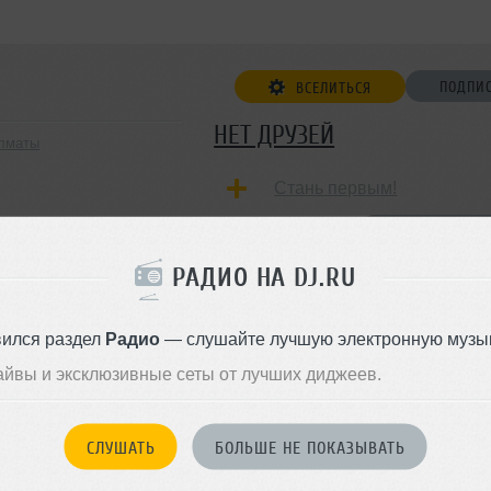
ПОДПИ
ВСЕЛИТЬСЯ
НЕТ ДРУЗЕЙ
Алматы
Стань первым!
ДОБАВИТЬ В ДР
РАДИО НА DJ.RU
вился раздел
Радио
— слушайте лучшую электронную музык
айвы и эксклюзивные сеты от лучших диджеев.
СЛУШАТЬ
БОЛЬШЕ НЕ ПОКАЗЫВАТЬ