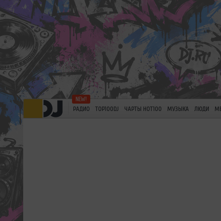
РАДИО
TOP100DJ
ЧАРТЫ HOT100
МУЗЫКА
ЛЮДИ
М