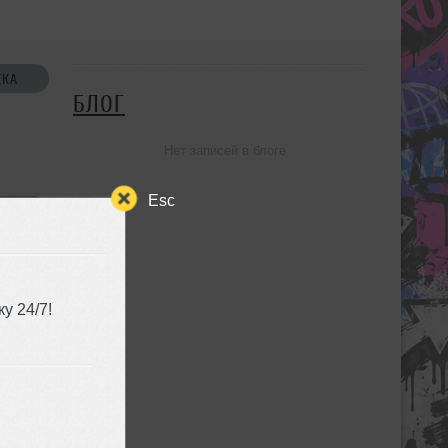
СКА
БЛОГ
Нет записей в блоге
Esc
УЗЬЯ
у 24/7!