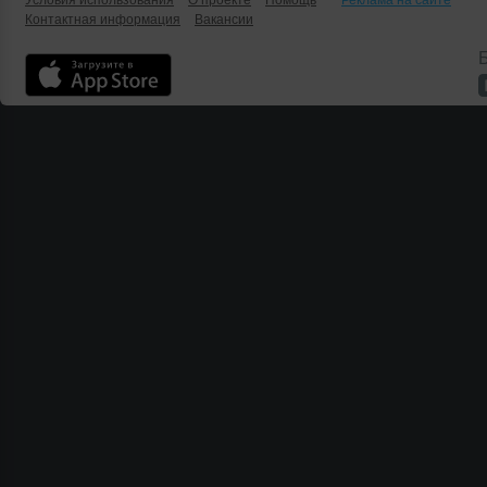
Условия использования
О проекте
Помощь
Реклама на сайте
Контактная информация
Вакансии
Б