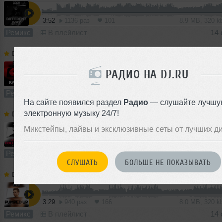
3:52
1136 раз
101
8.9 MB, 320 
Ремикс
В плейлист
14 
Denis First
➝
Ofenbach & Nick Waterhouse – Katchi (Denis First Remix)
РАДИО НА DJ.RU
3:29
699 раз
116
8.0 MB, 320 
Ремикс
В плейлист
14 
На сайте появился раздел
Радио
— слушайте лучшу
электронную музыку 24/7!
Denis First
➝
Alle Farben & Janieck – Little Hollywood (Denis First Remix)
Микстейпы, лайвы и эксклюзивные сеты от лучших д
3:29
395 раз
46
8.0 MB, 320
Ремикс
В плейлист
14 
СЛУШАТЬ
БОЛЬШЕ НЕ ПОКАЗЫВАТЬ
Denis First
➝
Klingande - Pumped Up (Denis First Remix)
3:29
940 раз
166
8.0 MB, 320 
Ремикс
В плейлист
14 