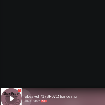
П
vibes vol 71 (SP071) trance mix
Shuz Puppy