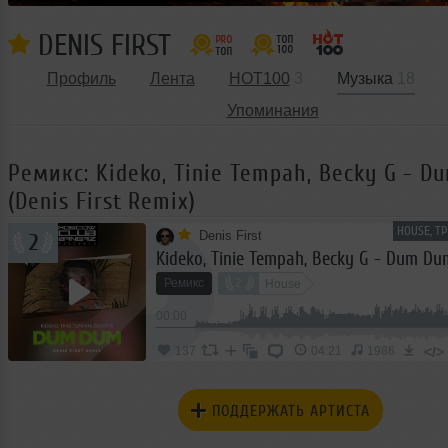
DENIS FIRST
Профиль
Лента
HOT100
3
Музыка
18
Упоминания
Ремикс: Kideko, Tinie Tempah, Becky G - 
(Denis First Remix)
HOUSE, Т
Denis First
2
Ремикс
2
House
00:00
</>
137
04:21
1986
ПОДДЕРЖАТЬ АРТИСТА