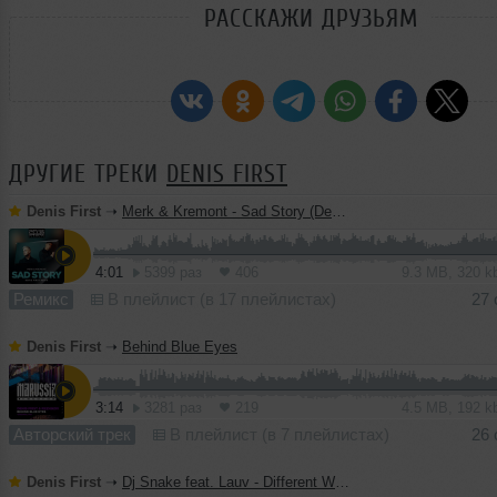
РАССКАЖИ ДРУЗЬЯМ
ДРУГИЕ ТРЕКИ
DENIS FIRST
Denis First
➝
Merk & Kremont - Sad Story (Denis First Remix)
4:01
5399 раз
406
9.3 MB, 320 
Ремикс
В плейлист (в 17 плейлистах)
27 
Denis First
➝
Behind Blue Eyes
3:14
3281 раз
219
4.5 MB, 192 
Авторский трек
В плейлист (в 7 плейлистах)
26 
Denis First
➝
Dj Snake feat. Lauv - Different Way (Denis First Remix)