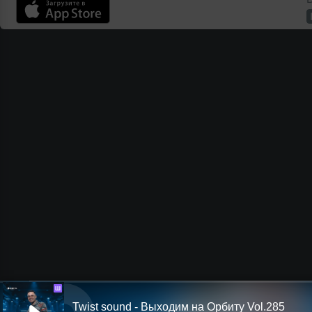
Ш
Twist sound - Выходим на Орбиту Vol.285