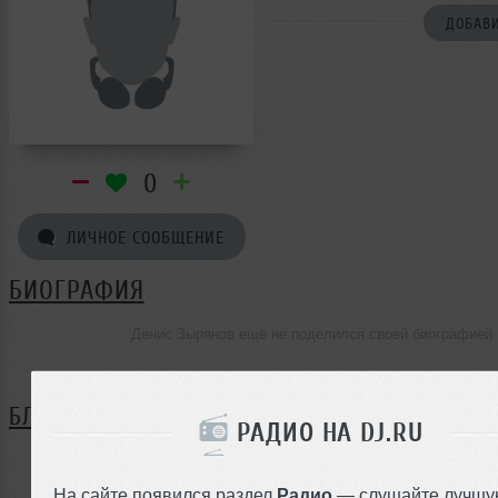
ДОБАВИ
0
ЛИЧНОЕ СООБЩЕНИЕ
БИОГРАФИЯ
Денис Зырянов ещё не поделился своей биографией
БЛОГ
РАДИО НА DJ.RU
Нет записей в блоге
На сайте появился раздел
Радио
— слушайте лучшу