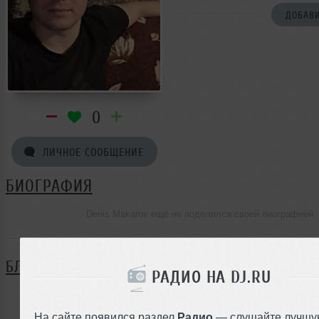
ДОБАВИ
0
ЛИЧНОЕ СООБЩЕНИЕ
БИОГРАФИЯ
Denis Makarov ещё не поделился своей биографией
БЛОГ
РАДИО НА DJ.RU
Нет записей в блоге
На сайте появился раздел
Радио
— слушайте лучшу