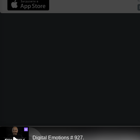
Ш
Digital Emotions # 927.