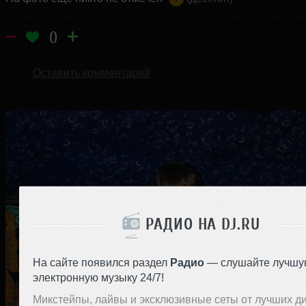
0
Оставить комментарий
РАДИО НА DJ.RU
На сайте появился раздел
Радио
— слушайте лучшу
электронную музыку 24/7!
Микстейпы, лайвы и эксклюзивные сеты от лучших д