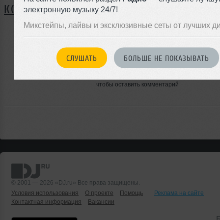
КОММЕНТАРИИ
электронную музыку 24/7!
Микстейпы, лайвы и эксклюзивные сеты от лучших д
ЗАРЕГИСТРИРУЙТЕСЬ
СЛУШАТЬ
БОЛЬШЕ НЕ ПОКАЗЫВАТЬ
Или
войдите на сайт
чтобы оставить комментарий
© 2001 — 2026 «DJ.ru» Все права защищены.
Условия использования
О проекте
Помощь
Реклама на сайте
Контактная информация
Вакансии
Б