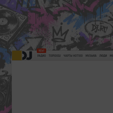
РАДИО
TOP100DJ
ЧАРТЫ HOT100
МУЗЫКА
ЛЮДИ
М