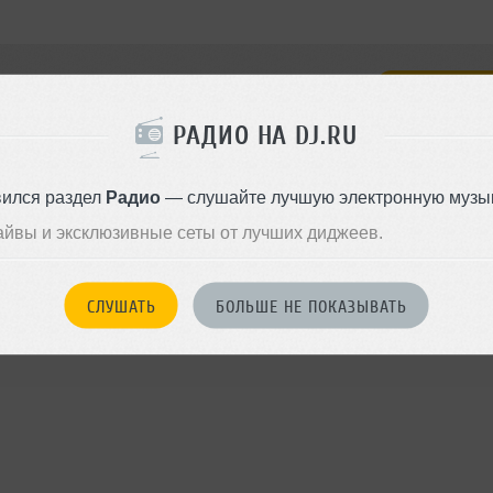
ВСЕЛИТ
РАДИО НА DJ.RU
РСКИЕ ТРЕКИ
вился раздел
Радио
— слушайте лучшую электронную музык
айвы и эксклюзивные сеты от лучших диджеев.
СЛУШАТЬ
БОЛЬШЕ НЕ ПОКАЗЫВАТЬ
Популяр