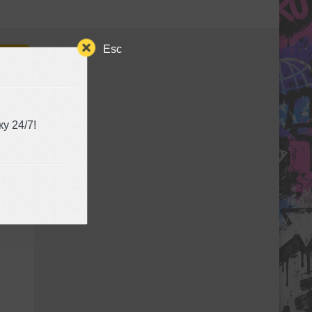
Esc
ЬСЯ
у 24/7!
ные