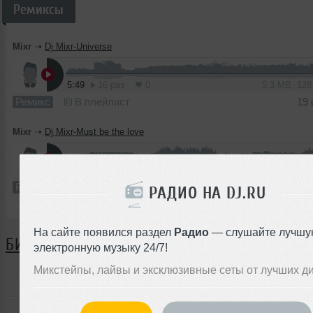
Ремиксы
Mixr
➝
Dj Mixr-Universe
5:49
16 раз
0
5.3 MB, 12
Ремикс
В плейлист
19
Mixr
➝
Dj Mixr-Must be the love
5:44
13 раз
1
5.3 MB, 12
Ремикс
В плейлист
19
РАДИО НА DJ.RU
На сайте появился раздел
Радио
— слушайте лучшу
БИОГРАФИЯ
электронную музыку 24/7!
Микстейпы, лайвы и эксклюзивные сеты от лучших д
Mixr ещё не поделился своей биографией