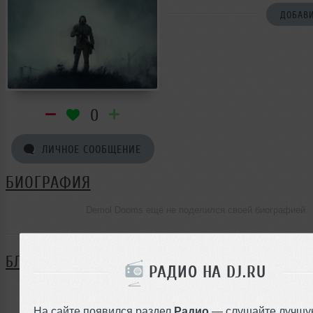
ДОБАВИ
0
ЛИЧНОЕ СООБЩЕНИЕ
БИОГРАФИЯ
Demol Dooms ещё не поделился своей биографией
БЛОГ
РАДИО НА DJ.RU
Нет записей в блоге
На сайте появился раздел
Радио
— слушайте лучшу