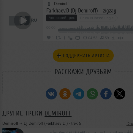
Demiroff
Farkhaev.D (Dj Demiroff) - zigzag
Авторский трек
Drum 'N Bass/Jungle
00:00
</>
1
04:53
59
ПОДДЕРЖАТЬ АРТИСТА
РАССКАЖИ ДРУЗЬЯМ
ДРУГИЕ ТРЕКИ
DEMIROFF
Demiroff
➝
Dj Demiroff (Farkhaev D.) - trek 5