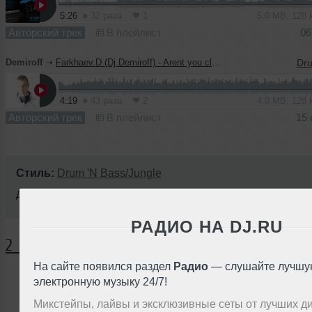
5:26
32 раза
1
5.0 MB, 128
Авторский трек
В плейлист
06
Demiroff
➝
Farkhaev.D (Dj Demiroff) - Arent you clever
4:19
43 раза
2
4.0 MB, 128
Авторский трек
В плейлист
15 
Стиль:
Drum 'N Bass/Jungle
Добавлен: 15 октября 2009, 20:11
РАДИО НА DJ.RU
2 КОММЕНТАРИЯ
На сайте появился раздел
Радио
— слушайте лучшу
электронную музыку 24/7!
ЗАРЕГИСТРИРУЙТЕСЬ
Микстейпы, лайвы и эксклюзивные сеты от лучших д