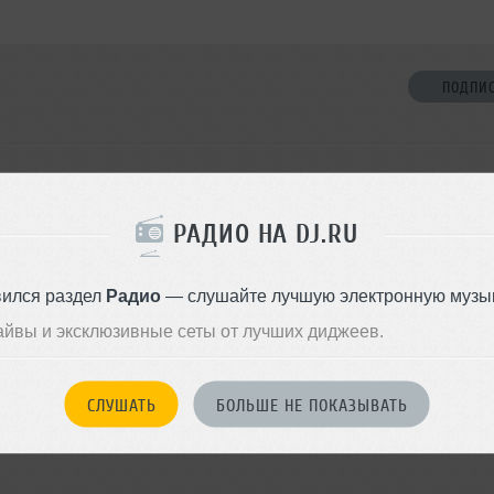
ПОДПИ
НЕТ ДРУЗЕЙ
mid не оставил
ормации о себе
РАДИО НА DJ.RU
Стань первым!
вился раздел
Радио
— слушайте лучшую электронную музык
ДОБАВИТЬ В ДР
айвы и эксклюзивные сеты от лучших диджеев.
СЛУШАТЬ
БОЛЬШЕ НЕ ПОКАЗЫВАТЬ