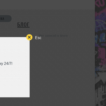
СКА
БЛОГ
Нет записей в блоге
Esc
у 24/7!
УЗЬЯ