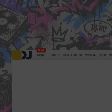
РАДИО
TOP100DJ
ЧАРТЫ HOT100
МУЗЫКА
ЛЮДИ
М