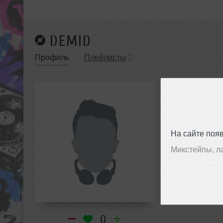
DEMID
Профиль
Плейлисты
2
de
инф
На сайте поя
Микстейпы, л
0