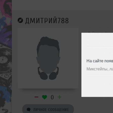
ДМИТРИЙ788
Россия, Кра
На сайте поя
Микстейпы, л
0
ЛИЧНОЕ СООБЩЕНИЕ