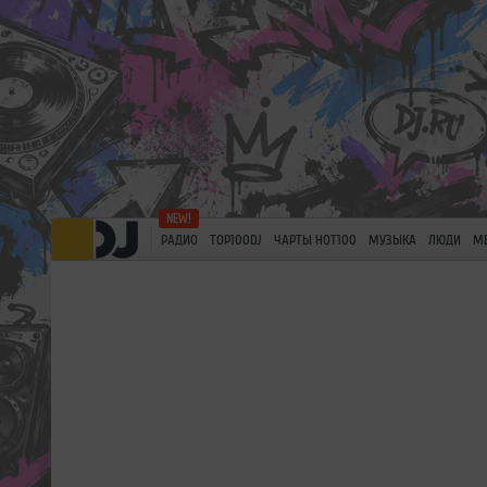
РАДИО
TOP100DJ
ЧАРТЫ HOT100
МУЗЫКА
ЛЮДИ
М