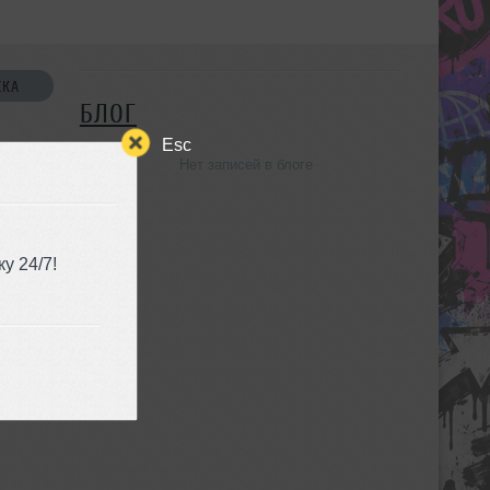
СКА
БЛОГ
Esc
Нет записей в блоге
УЗЬЯ
у 24/7!