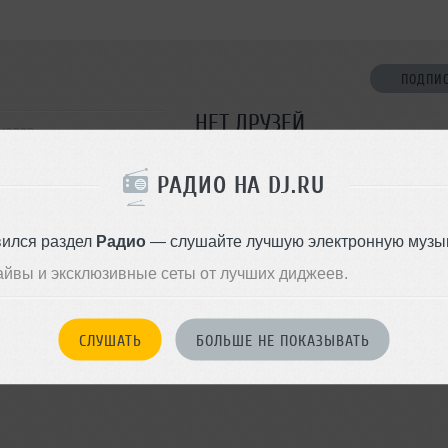
ПОДПИ
НЕТ ДРУЗЕЙ
снодар
Стань первым!
РАДИО НА DJ.RU
ДОБАВИТЬ В ДР
вился раздел
Радио
— слушайте лучшую электронную музык
айвы и эксклюзивные сеты от лучших диджеев.
СЛУШАТЬ
БОЛЬШЕ НЕ ПОКАЗЫВАТЬ