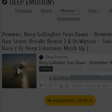
DEEP EMOTIONS
Профиль
Лента
Музыка
53
Блог
1
Ф
Упоминания
Ремикс: Rory Gallagher feat.Dawn - Remem
Dan Stone Breaks Remix ) & Dr.Wystar - Sou
Bass ( Dj Deep Emotions Mush Up )
Deep Emotions
Ремикс
Breaks (Breakbeat)
Drum 'N Bass/Jun
00:00
</>
10
08:17
166
ПОДДЕРЖАТЬ АРТИСТА