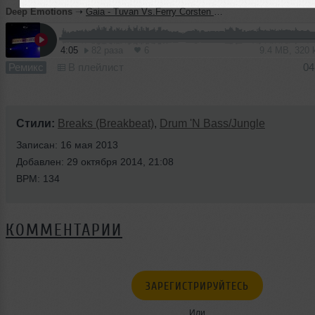
Deep Emotions
➝
Gaia - Tuvan Vs.Ferry Corsten - Sweet Sorrow (The Thrillseekers Remix) & M.I.D.O.R. & Six4eight - Mirage (Abstract Vision Bootleg) ( Dj Deep Emotions Bootleg )
4:05
82 раза
6
9.4 MB, 320
Ремикс
В плейлист
04
Стили:
Breaks (Breakbeat)
,
Drum 'N Bass/Jungle
Записан: 16 мая 2013
Добавлен: 29 октября 2014, 21:08
BPM: 134
КОММЕНТАРИИ
ЗАРЕГИСТРИРУЙТЕСЬ
Или