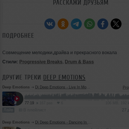
РАССКАЖИ ДРУЗЬЯМ
ПОДРОБНЕЕ
Совмещение мелодики,драйва и прекрасного вокала
Стили:
Progressive Breaks
,
Drum & Bass
ДРУГИЕ ТРЕКИ
DEEP EMOTIONS
Deep Emotions
➝
Dj Deep Emotions - Live In Moscow 2011
77:19
167 раз
6
106 MB, 192
Лайв
В плейлист
27 
Deep Emotions
➝
Dj Deep Emotions - Dancing In The Rain