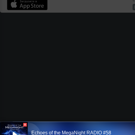
П
Echoes of the MegaNight RADIO #58