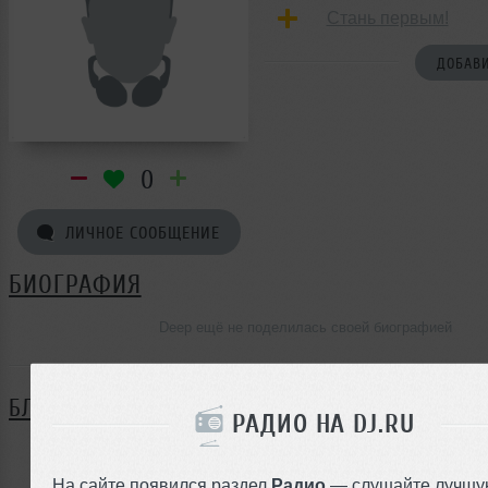
Стань первым!
ДОБАВИ
0
ЛИЧНОЕ СООБЩЕНИЕ
БИОГРАФИЯ
Deep ещё не поделилась своей биографией
БЛОГ
РАДИО НА DJ.RU
Нет записей в блоге
На сайте появился раздел
Радио
— слушайте лучшу