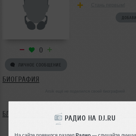
Стань первым!
ДОБАВИ
0
ЛИЧНОЕ СООБЩЕНИЕ
БИОГРАФИЯ
Arsik ещё не поделился своей биографией
БЛОГ
РАДИО НА DJ.RU
Нет записей в блоге
На сайте появился раздел
Радио
— слушайте лучшу