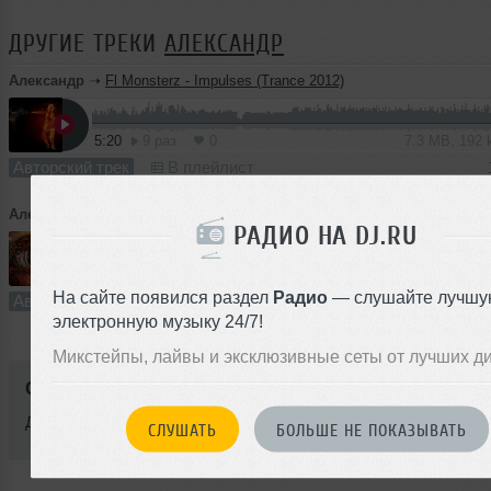
ДРУГИЕ ТРЕКИ
АЛЕКСАНДР
Александр
➝
Fl Monsterz - Impulses (Trance 2012)
5:20
9 раз
0
7.3 MB, 192
Авторский трек
В плейлист
Александр
➝
Fl Monsterz - For You (Trance 2012)
РАДИО НА DJ.RU
4:54
12 раз
1
6.7 MB, 192
На сайте появился раздел
Радио
— слушайте лучшу
Авторский трек
В плейлист
электронную музыку 24/7!
Микстейпы, лайвы и эксклюзивные сеты от лучших д
Стиль:
Trance
Добавлен: 18 июня 2012, 17:55
СЛУШАТЬ
БОЛЬШЕ НЕ ПОКАЗЫВАТЬ