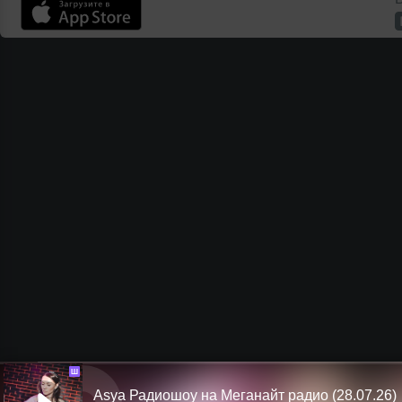
Ш
Asya Радиошоу на Меганайт радио (28.07.26)