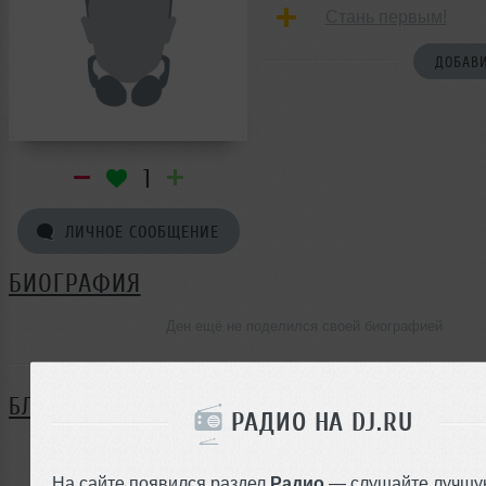
Стань первым!
ДОБАВИ
1
ЛИЧНОЕ СООБЩЕНИЕ
БИОГРАФИЯ
Ден ещё не поделился своей биографией
БЛОГ
РАДИО НА DJ.RU
Нет записей в блоге
На сайте появился раздел
Радио
— слушайте лучшу