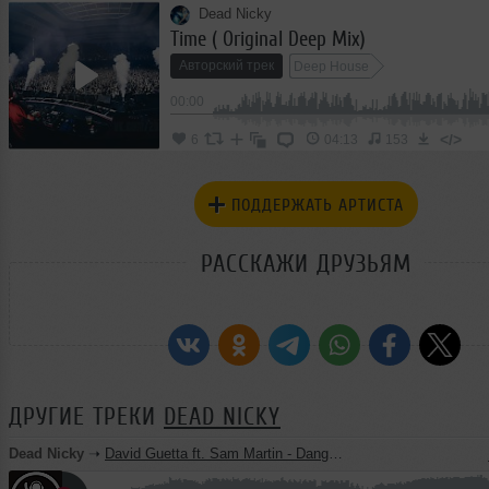
Dead Nicky
Time ( Original Deep Mix)
Авторский трек
Deep House
00:00
</>
6
04:13
153
ПОДДЕРЖАТЬ АРТИСТА
РАССКАЖИ ДРУЗЬЯМ
ДРУГИЕ ТРЕКИ
DEAD NICKY
Dead Nicky
➝
David Guetta ft. Sam Martin - Dangerous (Radio Mix) [MC&DJ Dead Nicky & Vitaly Doronin Mash-Up]