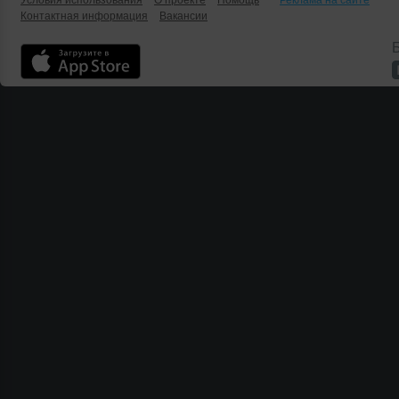
Условия использования
О проекте
Помощь
Реклама на сайте
Контактная информация
Вакансии
Б