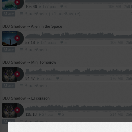
105:46
177 раз
6
196 MB, 256
Микс
В плейлист (в 1 плейлисте)
DDJ Shadow
➝
Alien in the Space
57:18
134 раза
5
106 MB, 25
Микс
В плейлист
DDJ Shadow
➝
Mini Tomorrow
94:47
37 раз
3
176 MB, 25
Микс
В плейлист
DDJ Shadow
➝
El corason
115:18
27 раз
2
214 MB, 25
Микс
В плейлист