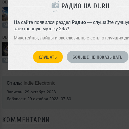
DDJ Shadow
➝
Collapse
РАДИО НА DJ.RU
93:18
42 раза
2
173 MB, 25
На сайте появился раздел
Радио
— слушайте лучшу
Микс
В плейлист
электронную музыку 24/7!
DDJ Shadow
Микстейпы, лайвы и эксклюзивные сеты от лучших д
➝
Nirvana
102:32
46 раз
1
190 MB, 25
СЛУШАТЬ
БОЛЬШЕ НЕ ПОКАЗЫВАТЬ
Микс
В плейлист
Стиль:
Indie Electronic
Записан: 29 октября 2023
Добавлен: 29 октября 2023, 07:30
КОММЕНТАРИИ