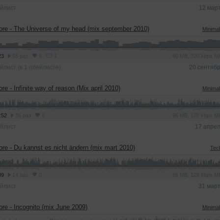
йлист
12 мар
ore - The Universe of my head (mix september 2010)
Minima
1
23
65 раз
9
60 MB, 320 kbps 
йлист (в 1 плейлисте)
20 сентяб
ore - Infinite way of reason (Mix april 2010)
Minima
:52
36 раз
6
96 MB, 128 kbps 
йлист
17 апре
ore - Du kannst es nicht ändern (mix mart 2010)
Tec
09
14 раз
0
85 MB, 128 kbps 
йлист
31 мар
ore - Incognito (mix June 2009)
Minima