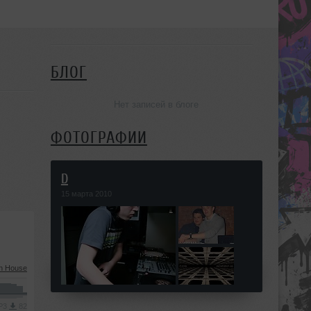
БЛОГ
Нет записей в блоге
ФОТОГРАФИИ
D
15 марта 2010
h House
MP3
82