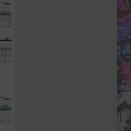
l Techno
MP3
52
та 2010
l Techno
MP3
59
та 2010
l Techno
та 2010