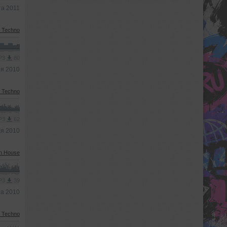
та 2011
l Techno
MP3
80
ря 2010
l Techno
MP3
62
ля 2010
h House
MP3
39
та 2010
l Techno