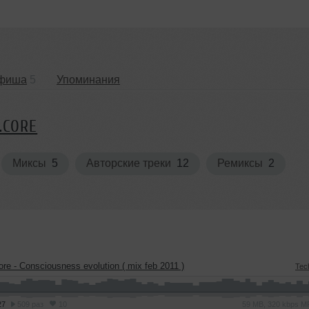
фиша
5
Упоминания
.CORE
Миксы
5
Авторские треки
12
Ремиксы
2
ore - Consciousness evolution ( mix feb 2011 )
Tec
27
509 раз
10
59 MB, 320 kbps 