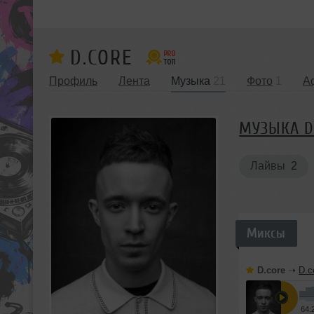
D.CORE
Профиль
Лента
Музыка
21
Фото
1
А
МУЗЫКА D
Лайвы
2
Миксы
D.core
➝
D.c
64: