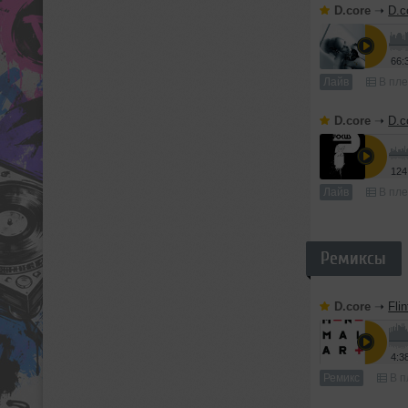
D.core
➝
D.c
66:
Лайв
В пле
D.core
➝
D.c
124
Лайв
В пле
Ремиксы
D.core
➝
Fli
4:3
Ремикс
В п