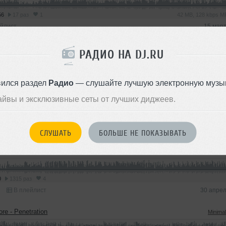
56
17 раз
1
42 MB, 128 kbps 
йлист
15 мар
РАДИО НА DJ.RU
реки
12
Всего —
вился раздел
Радио
— слушайте лучшую электронную музык
ore - Tiefe
айвы и эксклюзивные сеты от лучших диджеев.
5
1068 раз
4
В плейлист
14 октяб
СЛУШАТЬ
БОЛЬШЕ НЕ ПОКАЗЫВАТЬ
ore - Die geographische (original mix)
0
1315 раз
4
В плейлист
30 апре
ore - Penetration
Minima