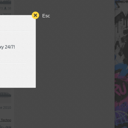
MP3
38
та 2010
Esc
у 24/7!
Big Beat
ря 2010
IDM
ля 2010
l Techno