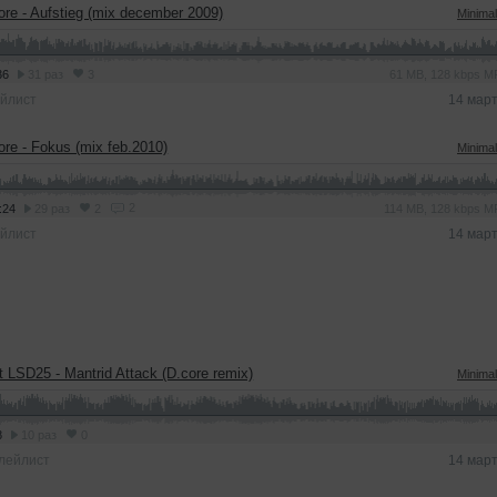
ore - Aufstieg (mix december 2009)
Minima
36
31 раз
3
61 MB, 128 kbps 
йлист
14 мар
ore - Fokus (mix feb.2010)
Minima
2
:24
29 раз
2
114 MB, 128 kbps 
йлист
14 мар
nt LSD25 - Mantrid Attack (D.core remix)
Minima
8
10 раз
0
лейлист
14 мар