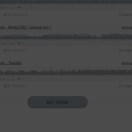
1
0
40 раз
0
В плейлист
15 мар
ore - Modul 600 ( original mix )
Minima
6
13 раз
0
В плейлист
15 мар
ore - Tequilla
Minima
0
11 раз
0
В плейлист
15 мар
ВСЕ ТРЕКИ