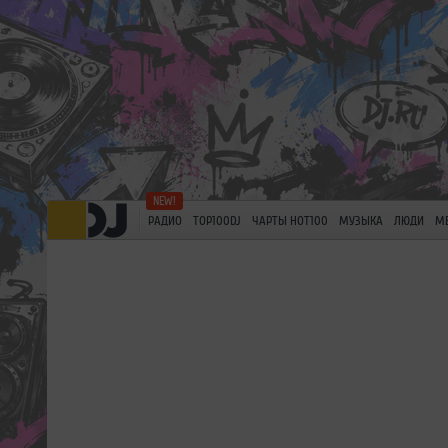
РАДИО
TOP100DJ
ЧАРТЫ HOT100
МУЗЫКА
ЛЮДИ
М