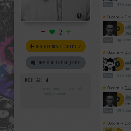
Микс
В пле
D.core
➝
D.c
2
65:
Микс
В пле
ПОДДЕРЖАТЬ АРТИСТА
D.core
➝
D.c
ЛИЧНОЕ СООБЩЕНИЕ
104
Микс
В пле
КОНТАКТЫ
D.core
➝
D.c
D.core не оставил контактной
информации.
93:
Микс
В пле
D.core
➝
D.c