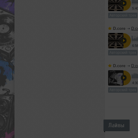
5:4
Авторский трек
D.core
➝
D.c
6:5
Авторский трек
D.core
➝
D.c
4:3
Авторский трек
Лайвы