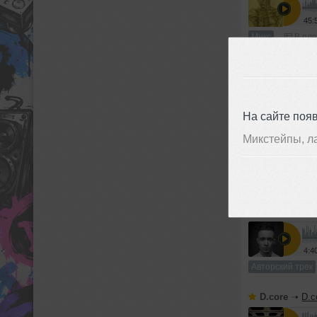
45:
Микс
В пле
Авторские т
На сайте поя
D.core
➝
D.c
Микстейпы, л
4:0
Авторский трек
D.core
➝
D.c
4:4
Авторский трек
D.core
➝
D.c