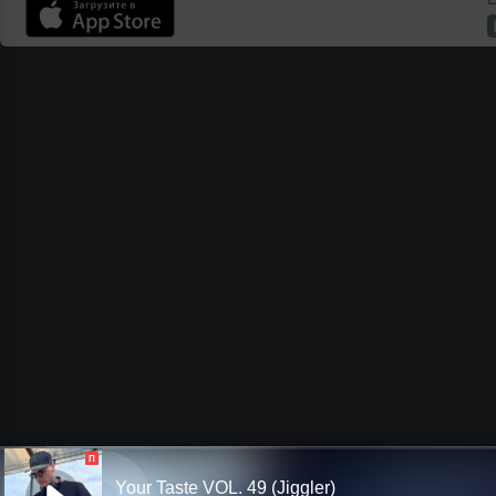
П
Your Taste VOL. 49 (Jiggler)