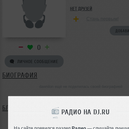
НЕТ ДРУЗЕЙ
Стань первым!
ДОБАВИ
0
ЛИЧНОЕ СООБЩЕНИЕ
БИОГРАФИЯ
dawnilon ещё не поделилась своей биографией
БЛОГ
РАДИО НА DJ.RU
Нет записей в блоге
На сайте появился раздел
Радио
— слушайте лучшу