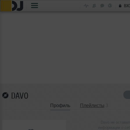
ВХ
DAVO
Профиль
Плейлисты
3
Davo не оставил
информации о се