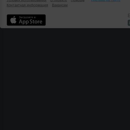
Условия использования
О проекте
Помощь
Реклама на сайте
Контактная информация
Вакансии
Б