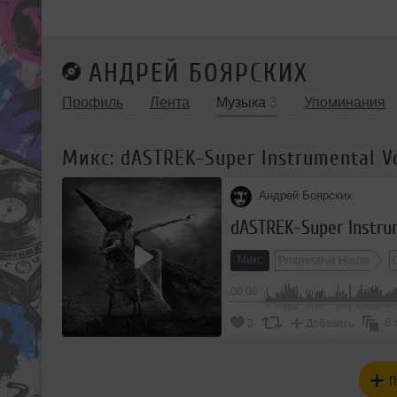
АНДРЕЙ БОЯРСКИХ
Профиль
Лента
Музыка
3
Упоминания
Микс: dASTREK-Super Instrumental Vo
Андрей Боярских
dASTREK-Super Instrum
Микс
Progressive House
00:00
В 
3
Добавить
П