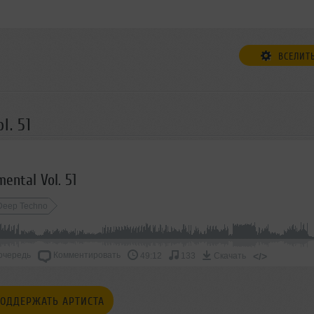
ВСЕЛИТ
l. 51
ental Vol. 51
Deep Techno
очередь
Комментировать
</>
49:12
133
Скачать
ОДДЕРЖАТЬ АРТИСТА