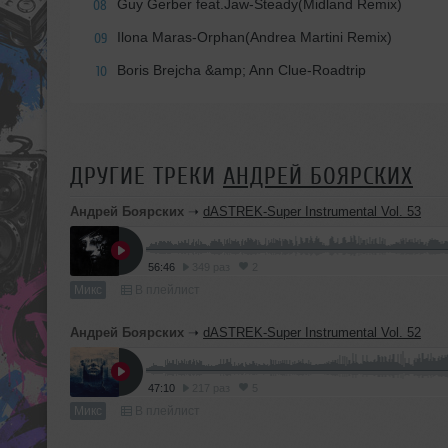
Guy Gerber feat.Jaw-Steady(Midland Remix)
08
Ilona Maras-Orphan(Andrea Martini Remix)
09
Boris Brejcha &amp; Ann Clue-Roadtrip
10
ДРУГИЕ ТРЕКИ
АНДРЕЙ БОЯРСКИХ
Андрей Боярских
➝
dASTREK-Super Instrumental Vol. 53
56:46
349 раз
2
Микс
В плейлист
Андрей Боярских
➝
dASTREK-Super Instrumental Vol. 52
47:10
217 раз
5
Микс
В плейлист