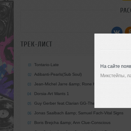
РАС
ТРЕК-ЛИСТ
Tontario-Late
01
На сайте поя
Adibanti-Pearls(Sub Soul)
02
Микстейпы, л
Jean-Michel Jarre &amp; Rone Heart Of Noise(Pan
03
Dorsia-Art Wants 1
04
Guy Gerber feat.Clarian GG-The Golden Sun and T
05
Jonas Saalbach &amp; Samuel Fach-Vital Signs
06
Boris Brejcha &amp; Ann Clue-Conscious
07