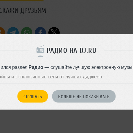
СКАЖИ ДРУЗЬЯМ
РАДИО НА DJ.RU
вился раздел
Радио
— слушайте лучшую электронную музык
айвы и эксклюзивные сеты от лучших диджеев.
dhora Remix)
СЛУШАТЬ
БОЛЬШЕ НЕ ПОКАЗЫВАТЬ
he Silver Moon