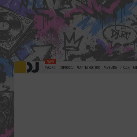
РАДИО
TOP100DJ
ЧАРТЫ HOT100
МУЗЫКА
ЛЮДИ
М