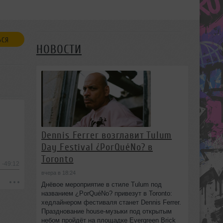
ЬСЯ
НОВОСТИ
Dennis Ferrer возглавит Tulum
Day Festival ¿PorQuéNo? в
Toronto
-49:12
вчера в 18:24
Днёвое мероприятие в стиле Tulum под
названием ¿PorQuéNo? привезут в Toronto:
хедлайнером фестиваля станет Dennis Ferrer.
Празднование house-музыки под открытым
небом пройдёт на площадке Evergreen Brick