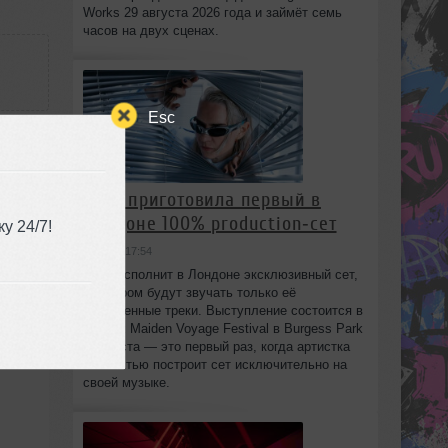
Works 29 августа 2026 года и займёт семь
часов на двух сценах.
Esc
HAAi приготовила первый в
Лондоне 100% production‑сет
у 24/7!
вчера в 17:54
HAAi исполнит в Лондоне эксклюзивный сет,
в котором будут звучать только её
собственные треки. Выступление состоится в
рамках Maiden Voyage Festival в Burgess Park
8 августа — это первый раз, когда артистка
полностью построит сет исключительно на
своей музыке.