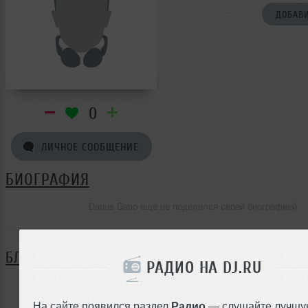
ДОБАВИ
0
ЛИЧНОЕ СООБЩЕНИЕ
БИОГРАФИЯ
Darius Dario ещё не поделился своей биографией
БЛОГ
РАДИО НА DJ.RU
Нет записей в блоге
На сайте появился раздел
Радио
— слушайте лучшу