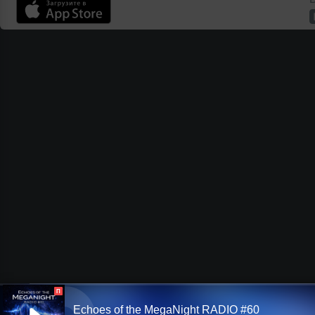
П
Echoes of the MegaNight RADIO #60