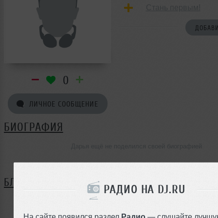
Стань первым!
ДОБАВИ
0
ЛИЧНОЕ СООБЩЕНИЕ
БИОГРАФИЯ
Дарья ещё не поделился своей биографией
БЛОГ
РАДИО НА DJ.RU
Нет записей в блоге
На сайте появился раздел
Радио
— слушайте лучшу