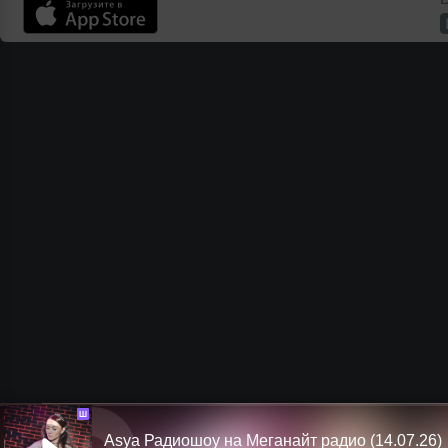
Ш
Asya Радиошоу на Меганайт радио (14.07.26)