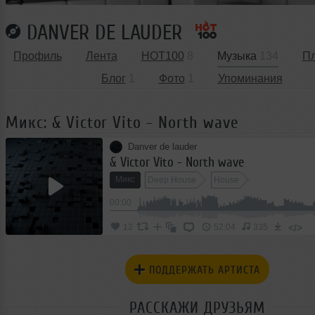
DANVER DE LAUDER
Профиль
Лента
HOT100
8
Музыка
134
П
Блог
1
Фото
1
Упоминания
Микс: & Victor Vito - North wave
Danver de lauder
& Victor Vito - North wave
Микс
Deep House
House
00:00
</>
12
52:04
335
ПОДДЕРЖАТЬ АРТИСТА
РАССКАЖИ ДРУЗЬЯМ