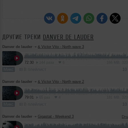
ДРУГИЕ ТРЕКИ
DANVER DE LAUDER
Danver de lauder
➝
& Victor Vito - North wave 3
72:30
144 раза
6
166 MB, 32
Микс
В плейлист
10
Danver de lauder
➝
& Victor Vito - North wave 2
79:01
65 раз
4
181 MB, 32
Микс
В плейлист
10
Danver de lauder
➝
Gigastat - Weekend 3