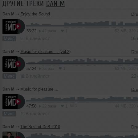
ДРУГИЕ ТРЕКИ
DAN M
Dan M
➝
Enjoy the Sound
56:22
42 раза
1
52 MB, 320
Микс
В плейлист
16 
Dan M
➝
Music for pleasure ... (vol.2)
57:24
25 раз
1
53 MB, 320
Микс
В плейлист
23 
Dan M
➝
Music for pleasure ...
1
47:58
22 раза
1
44 MB, 320
Микс
В плейлист
Dan M
➝
The Best of DnB 2010