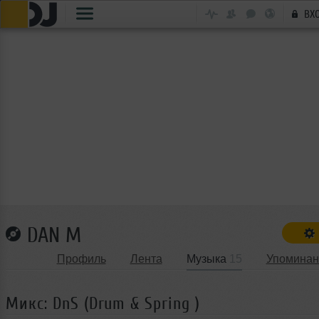
ВХ
DAN M
Профиль
Лента
Музыка
15
Упоминан
Микс: DnS (Drum & Spring )