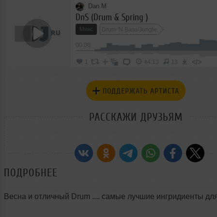
Dan M
DnS (Drum & Spring )
Микс
Drum 'N Bass/Jungle
00:00
</>
1
44:13
13
ПОДДЕРЖАТЬ АРТИСТА
РАССКАЖИ ДРУЗЬЯМ
ПОДРОБНЕЕ
Весна и отличный Drum .... самые лучшие ингридиенты для 