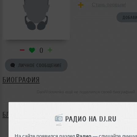
Стань первым!
ДОБАВИ
0
ЛИЧНОЕ СООБЩЕНИЕ
БИОГРАФИЯ
DanilVdowenko ещё не поделился своей биографией
БЛОГ
РАДИО НА DJ.RU
Нет записей в блоге
На сайте появился раздел
Радио
— слушайте лучшу