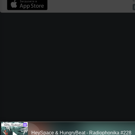
Ш
HeySpace & HungryBeat - Radiophonika #228