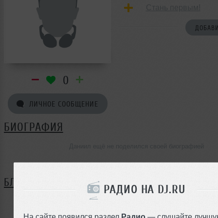
Стань первым!
ДОБАВИ
0
ЛИЧНОЕ СООБЩЕНИЕ
БИОГРАФИЯ
Даниил ещё не поделился своей биографией
БЛОГ
РАДИО НА DJ.RU
Нет записей в блоге
На сайте появился раздел
Радио
— слушайте лучшу