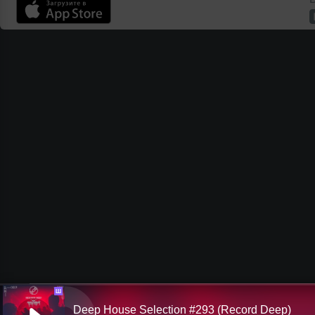
Ш
Deep House Selection #293 (Record Deep)