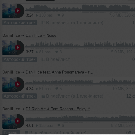
3:24
130 раз
9
7.8 MB, 320 
Авторский трек
В плейлист (в 1 плейлисте)
1
Daniil Ice
➝
Daniil Ice – Noise
3:37
81 раз
3
5.0 MB, 192
Авторский трек
В плейлист
0
Daniil Ice
➝
Daniil Ice feat. Anna Ponomareva - ты меня поймешь(Original mix)
4:34
51 раз
5
10 MB, 320
Авторский трек
В плейлист (в 1 плейлисте)
12 
Daniil Ice
➝
DJ Rich-Art & Tom Reason - Enjoy Your Night (Daniil Ice remix)
4:01
135 раз
6
9.2 MB, 320
Ремикс
В плейлист (в 1 плейлисте)
06 