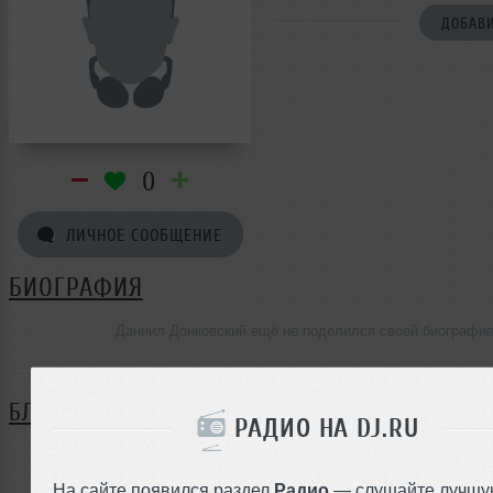
ДОБАВИ
0
ЛИЧНОЕ СООБЩЕНИЕ
БИОГРАФИЯ
Даниил Донковский ещё не поделился своей биографи
БЛОГ
РАДИО НА DJ.RU
Нет записей в блоге
На сайте появился раздел
Радио
— слушайте лучшу