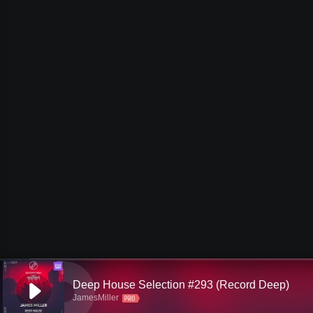
Ш
Deep House Selection #293 (Record Deep)
JamesMiller