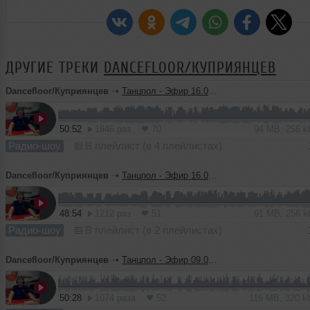
ДРУГИЕ ТРЕКИ
DANCEFLOOR/КУПРИЯНЦЕВ
Dancefloor/Куприянцев
➝
Танцпол - Эфир 16.06.23 ( Час 2)
50:52
1946 раз
70
94 MB, 256 
Радио-шоу
В плейлист (в 4 плейлистах)
Dancefloor/Куприянцев
➝
Танцпол - Эфир 16.06.23 ( Час 1)
48:54
1212 раз
51
91 MB, 256 
Радио-шоу
В плейлист (в 2 плейлистах)
Dancefloor/Куприянцев
➝
Танцпол - Эфир 09.06.23 ( Час 2)
50:28
1074 раза
52
116 MB, 320 