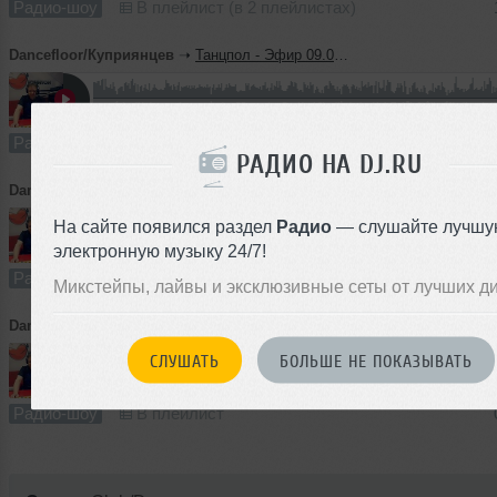
Радио-шоу
В плейлист (в 2 плейлистах)
Dancefloor/Куприянцев
➝
Танцпол - Эфир 09.06.23 ( Час 1)
51:19
741 раз
52
117 MB, 320
Радио-шоу
В плейлист (в 2 плейлистах)
РАДИО НА DJ.RU
Dancefloor/Куприянцев
➝
Танцпол - Эфир 02.06.23 ( Час 2)
На сайте появился раздел
Радио
— слушайте лучшу
электронную музыку 24/7!
54:19
764 раза
48
124 MB, 320 
Радио-шоу
В плейлист (в 4 плейлистах)
Микстейпы, лайвы и эксклюзивные сеты от лучших д
Dancefloor/Куприянцев
➝
Танцпол - Эфир 02.06.23 ( Час 1)
СЛУШАТЬ
БОЛЬШЕ НЕ ПОКАЗЫВАТЬ
1
55:43
461 раз
39
128 MB, 320
Радио-шоу
В плейлист