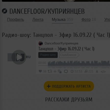
DANCEFLOOR/КУПРИЯНЦЕВ
Профиль
Лента
Музыка
359
Фото
18
Уп
Радио-шоу: Танцпол - Эфир 16.09.22 ( Час 1
Dancefloor/Куприянцев
Танцпол - Эфир 16.09.22 ( Час 1)
Радио-шоу
Club/Dance
00:00
</>
38
52:53
221
ПОДДЕРЖАТЬ АРТИСТА
РАССКАЖИ ДРУЗЬЯМ