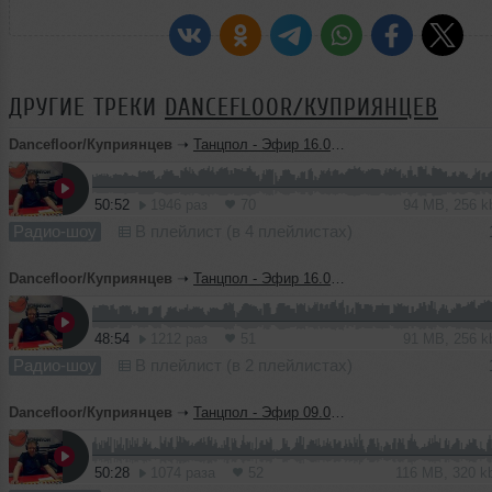
ДРУГИЕ ТРЕКИ
DANCEFLOOR/КУПРИЯНЦЕВ
Dancefloor/Куприянцев
➝
Танцпол - Эфир 16.06.23 ( Час 2)
50:52
1946 раз
70
94 MB, 256 
Радио-шоу
В плейлист (в 4 плейлистах)
Dancefloor/Куприянцев
➝
Танцпол - Эфир 16.06.23 ( Час 1)
48:54
1212 раз
51
91 MB, 256 
Радио-шоу
В плейлист (в 2 плейлистах)
Dancefloor/Куприянцев
➝
Танцпол - Эфир 09.06.23 ( Час 2)
50:28
1074 раза
52
116 MB, 320 