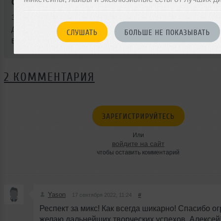
Стиль:
Club/Dance
Записан: 16 сентября 2022
Добавлен: 16 сентября 2022, 23:18
СЛУШАТЬ
БОЛЬШЕ НЕ ПОКАЗЫВАТЬ
BPM: 123 — 127
2 КОММЕНТАРИЯ
ЗАРЕГИСТРИРУЙТЕСЬ
Или
войдите на сайт
чтобы оставить комментарий
Yason
17 сентября 2022, 11:24
#
Респект за микс! Как всегда шикарно! Спасибо о
желаю дальнейших творческих успехов, Алексей