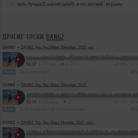
чуть лучше3. нагнетаем5. и по хитам6. играем
02
ДРУГИЕ ТРЕКИ
DAN62
DAN62
➝
DAN62 Унц Унц Микс Декабрь 2015 часть 2
1
61:17
237 раз
8
140 MB, 320
Лайв
В плейлист
19 
DAN62
➝
DAN62 Унц Унц Микс Декабрь 2015
62:10
323 раза
13
142 MB, 320
Лайв
В плейлист (в 2 плейлистах)
05 
DAN62
➝
DAN62 Унц Унц Микс Ноябрь 2015 часть 3