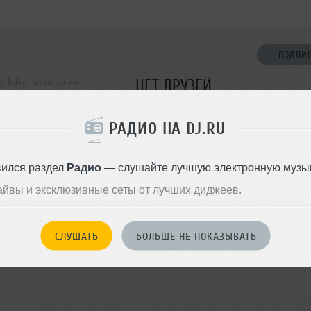
ПОДПИ
НЕТ ДРУЗЕЙ
 Julius не оставил
ормации о себе
Стань первым!
РАДИО НА DJ.RU
ДОБАВИТЬ В ДР
вился раздел
Радио
— слушайте лучшую электронную музык
айвы и эксклюзивные сеты от лучших диджеев.
СЛУШАТЬ
БОЛЬШЕ НЕ ПОКАЗЫВАТЬ