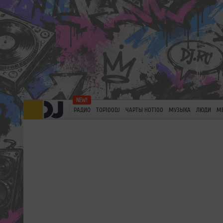
РАДИО
TOP100DJ
ЧАРТЫ HOT100
МУЗЫКА
ЛЮДИ
М