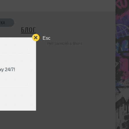
СКА
БЛОГ
Esc
Нет записей в блоге
УЗЬЯ
у 24/7!