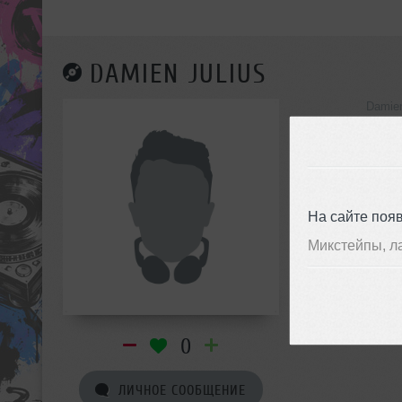
DAMIEN JULIUS
Damien
инф
На сайте поя
Микстейпы, л
0
ЛИЧНОЕ СООБЩЕНИЕ