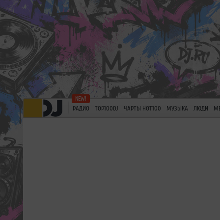
РАДИО
TOP100DJ
ЧАРТЫ HOT100
МУЗЫКА
ЛЮДИ
М