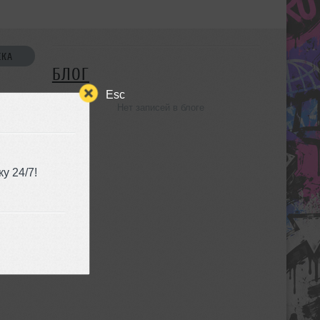
СКА
БЛОГ
Esc
Нет записей в блоге
УЗЬЯ
у 24/7!