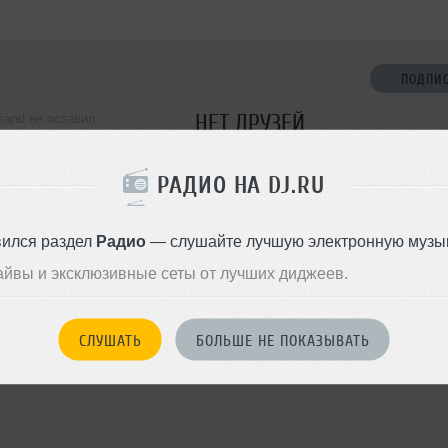
ПОДПИ
НЕТ ДРУЗЕЙ
and не оставил
ормации о себе
Стань первым!
РАДИО НА DJ.RU
ДОБАВИТЬ В ДР
вился раздел
Радио
— слушайте лучшую электронную музык
айвы и эксклюзивные сеты от лучших диджеев.
СЛУШАТЬ
БОЛЬШЕ НЕ ПОКАЗЫВАТЬ