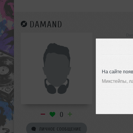
DAMAND
Dam
инф
На сайте поя
Микстейпы, л
0
ЛИЧНОЕ СООБЩЕНИЕ