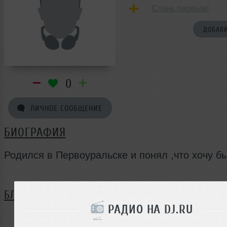
Стань первым!
ДОБАВИ
0
ЛИЧНОЕ СООБЩЕНИЕ
БИОГРАФИЯ
Родился в Первоуральске и понял ,что хочу бы
БЛОГ
РАДИО НА DJ.RU
Нет записей в блоге