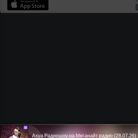
Ш
Asya Радиошоу на Меганайт радио (28.07.26)