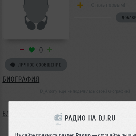
Стань первым!
ДОБАВИ
0
ЛИЧНОЕ СООБЩЕНИЕ
БИОГРАФИЯ
D_Antony ещё не поделилась своей биографией
БЛОГ
РАДИО НА DJ.RU
Нет записей в блоге
На сайте появился раздел
Радио
— слушайте лучшу