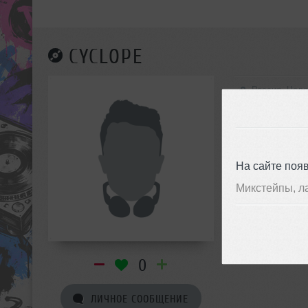
CYCLOPE
Россия, Чел
На сайте поя
Микстейпы, л
0
ЛИЧНОЕ СООБЩЕНИЕ