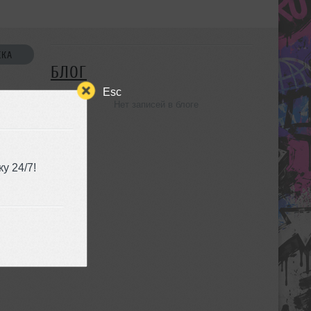
СКА
БЛОГ
Esc
Нет записей в блоге
УЗЬЯ
у 24/7!