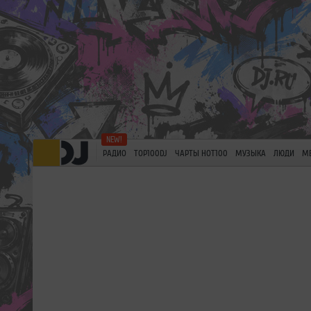
РАДИО
TOP100DJ
ЧАРТЫ HOT100
МУЗЫКА
ЛЮДИ
М