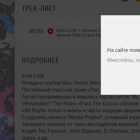
ТРЕК-ЛИСТ
00:01
Emil Croff
— Amoret Club Grand Opening&n
Amoret Club Grand Opening
На сайте поя
ПОДРОБНЕЕ
Микстейпы, л
Emil Croff
Резидент клубов Neo, Versal (Москва)
Постоянный участник гонки «Топ 100 DJ России»,
Автор прогремевших в мировых чартах хитов “My C
»Revolution” “The Ride» «Fuck The Disco» «Groove 
«All Right» попал в миксы и чарты ведущих дидж
Создатель проекта “Mental Project”, успевший вз
заслужить похвалу от таких мастодонтов мировой
Knight, Nic Fanciulli, John Digweed, D. Ramirez, Do
Darey, и др.