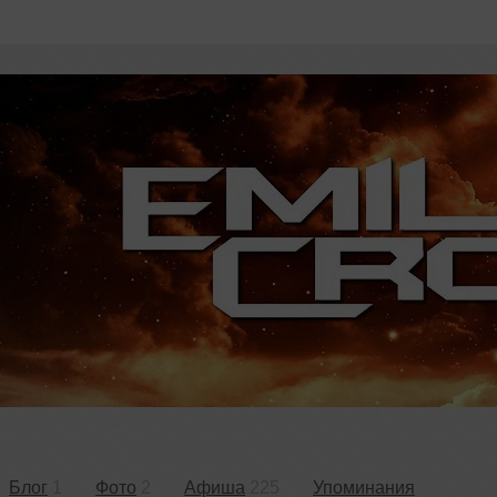
Блог
1
Фото
2
Афиша
225
Упоминания