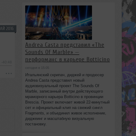
АЙ 2016
Andrea Casta представил «The
Sounds Of Marble» —
перформанс в карьере Botticino
-40:48
сегодня в 15:05
Итальянский скрипач, диджей и продюсер
Andrea Casta представил новый
аудиовизуальный проект The Sounds Of
Marble, записанный внутри действующего
мраморного карьера Botticino в провинции
Brescia. Проект включает живой 22‑минутный
сет и официальный клип на свежий сингл
Fragments, и объединил живое исполнение,
диджеинг и масштабную визуальную
постановку.