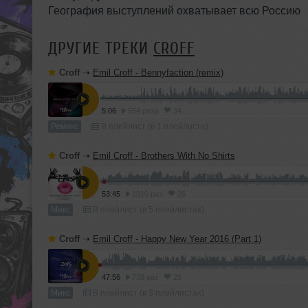
География выступлений охватывает всю Россию
ДРУГИЕ ТРЕКИ
CROFF
Croff
➝
Emil Croff - Bennyfaction (remix)
5:06
554 раза
34
Ремикс
В плейлист (в 1 плейлисте)
Croff
➝
Emil Croff - Brothers With No Shirts
53:45
1010 раз
26
Микс
В плейлист (в 5 плейлистах)
Croff
➝
Emil Croff - Happy New Year 2016 (Part 1)
47:56
738 раз
25
Микс
В плейлист (в 3 плейлистах)