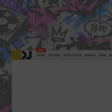
РАДИО
TOP100DJ
ЧАРТЫ HOT100
МУЗЫКА
ЛЮДИ
М