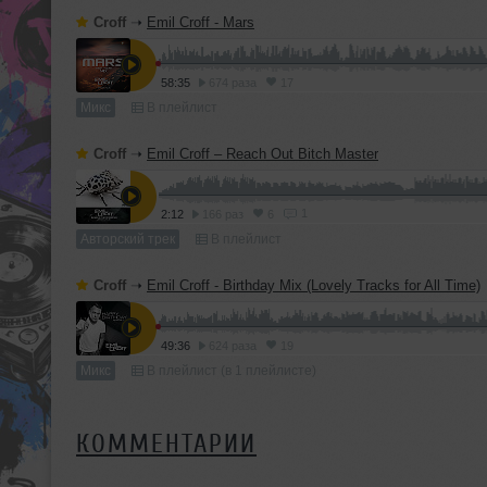
Croff
➝
Emil Croff - Mars
58:35
674 раза
17
Микс
В плейлист
Croff
➝
Emil Croff – Reach Out Bitch Master
1
2:12
166 раз
6
Авторский трек
В плейлист
Croff
➝
Emil Croff - Birthday Mix (Lovely Tracks for All Time)
49:36
624 раза
19
Микс
В плейлист (в 1 плейлисте)
КОММЕНТАРИИ