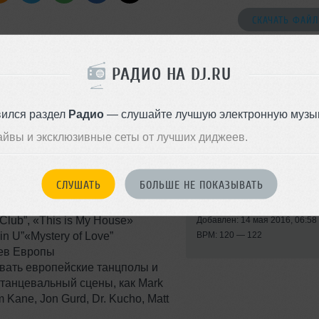
СКАЧАТЬ ФАЙЛ
bsp;02:40 Emil Croff - Amoret Club Grand Opening06:23 Emil Croff -
РАДИО НА DJ.RU
вился раздел
Радио
— слушайте лучшую электронную музык
айвы и эксклюзивные сеты от лучших диджеев.
Стиль:
Tech House
СЛУШАТЬ
БОЛЬШЕ НЕ ПОКАЗЫВАТЬ
Записан: 26 апреля 2016
lub”, «This is My House»
Добавлен: 14 мая 2016, 06:58
in U”«Mystery of Love”
BPM: 120 — 122
еев Европы
орвать европейские танцполы и
 танцевальный сцены, как Mark
m Kane, Jon Gurd, Dr. Kucho, Matt