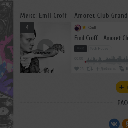
Микс: Emil Croff - Amoret Club Gran
4
Croff
Emil Croff - Amoret C
Микс
Tech House
00:00
В
23
Добавить
П
РАС