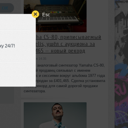
 .CUE
Esc
Yamaha CS-80, приписываемый
Vangelis, ушёл с аукциона за
у 24/7!
£401,465 — новый рекорд
сегодня в 14:35
Редкий аналоговый синтезатор Yamaha CS-80,
который продавец связывал с именем
Vangelis и сессиями вокруг альбома 1977 года
Spiral, продан за £401,465. Сделка установила
новый рекорд для самой дорогой продажи
синтезатора.