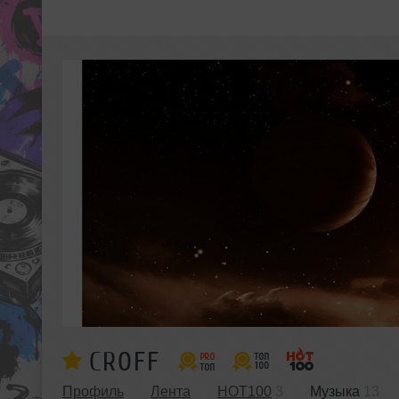
CROFF
Профиль
Лента
HOT100
3
Музыка
13