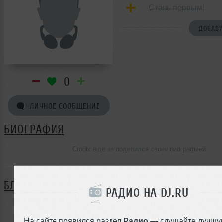
Стань первым!
ДОБАВИ
0
ЛИЧНОЕ СООБЩЕНИЕ
БИОГРАФИЯ
Crodix ещё не поделился своей биографией
БЛОГ
РАДИО НА DJ.RU
Нет записей в блоге
На сайте появился раздел
Радио
— слушайте лучшу