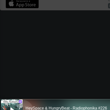
Ш
HeySpace & HungryBeat - Radiophonika #226