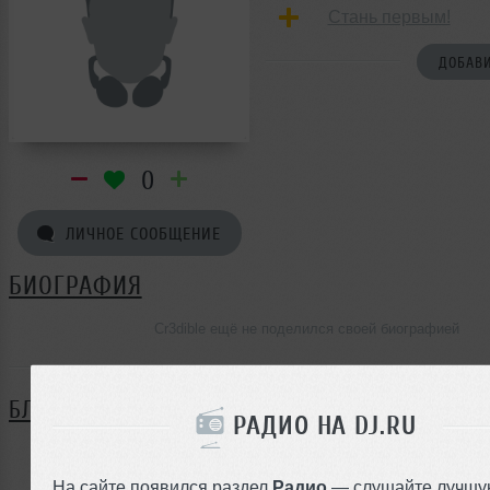
Стань первым!
ДОБАВИ
0
ЛИЧНОЕ СООБЩЕНИЕ
БИОГРАФИЯ
Cr3dible ещё не поделился своей биографией
БЛОГ
РАДИО НА DJ.RU
Нет записей в блоге
На сайте появился раздел
Радио
— слушайте лучшу