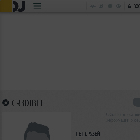
ВХ
CR3DIBLE
Cr3dible не остав
информации о се
НЕТ ДРУЗЕЙ