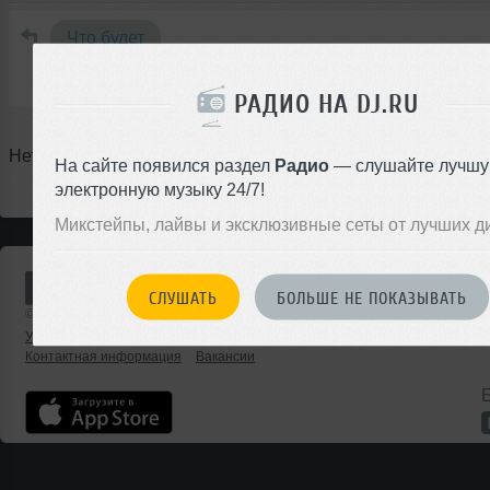
Что будет
Что было
РАДИО НА DJ.RU
Нет предстоящих событий
На сайте появился раздел
Радио
— слушайте лучш
электронную музыку 24/7!
Микстейпы, лайвы и эксклюзивные сеты от лучших д
СЛУШАТЬ
БОЛЬШЕ НЕ ПОКАЗЫВАТЬ
© 2001 — 2026 «DJ.ru» Все права защищены.
Условия использования
О проекте
Помощь
Реклама на сайте
Контактная информация
Вакансии
Б