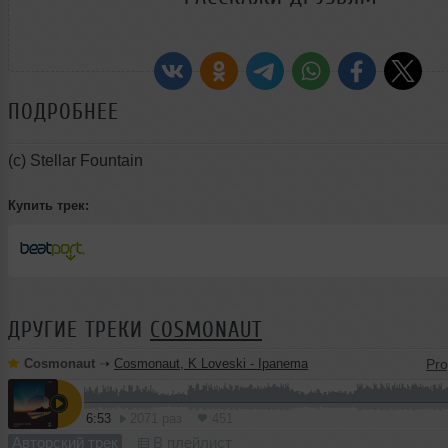
ПОДРОБНЕЕ
(c) Stellar Fountain
Купить трек:
ДРУГИЕ ТРЕКИ
COSMONAUT
Cosmonaut
➝
Cosmonaut, K Loveski - Ipanema
6:53
2071 раз
451
Авторский трек
В плейлист