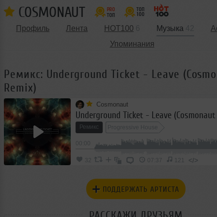
COSMONAUT
Профиль
Лента
HOT100
6
Музыка
42
А
Упоминания
Ремикс: Underground Ticket - Leave (Cosm
Remix)
Cosmonaut
Underground Ticket - Leave (Cosmonaut
Ремикс
Progressive House
00:00
</>
32
07:37
121
ПОДДЕРЖАТЬ АРТИСТА
РАССКАЖИ ДРУЗЬЯМ