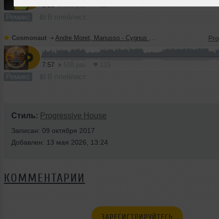
5:36
555 раз
124
Ремикс
В плейлист
Cosmonaut
➝
Andre Moret, Mariusso - Cygnus (Cosmonaut Remix)
7:57
510 раз
115
Ремикс
В плейлист
Стиль:
Progressive House
Записан: 09 октября 2017
Добавлен: 13 мая 2026, 13:24
КОММЕНТАРИИ
ЗАРЕГИСТРИРУЙТЕСЬ