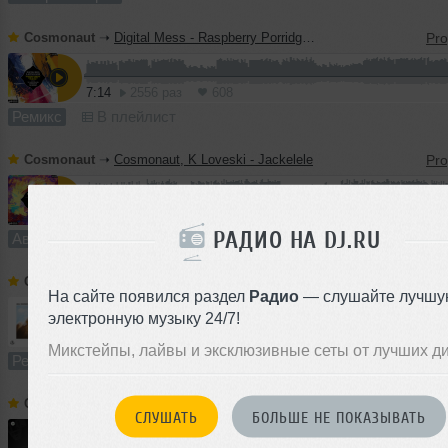
Cosmonaut
➝
Digital Mess - Raspberry Porridge (Cosmonaut Remix)
7:14
2556 раз
608
Ремикс
В плейлист
Cosmonaut
➝
Cosmonaut, K Loveski - Jackelele
7:53
825 раз
174
РАДИО НА DJ.RU
Авторский трек
В плейлист
Cosmonaut
➝
Juan Deminicis - Virtual Escape (Cosmonaut Remix)
На сайте появился раздел
Радио
— слушайте лучшу
электронную музыку 24/7!
7:49
819 раз
153
Микстейпы, лайвы и эксклюзивные сеты от лучших д
Ремикс
В плейлист
Cosmonaut
➝
Kyotto - The Surge (Cosmonaut Remix)
СЛУШАТЬ
БОЛЬШЕ НЕ ПОКАЗЫВАТЬ