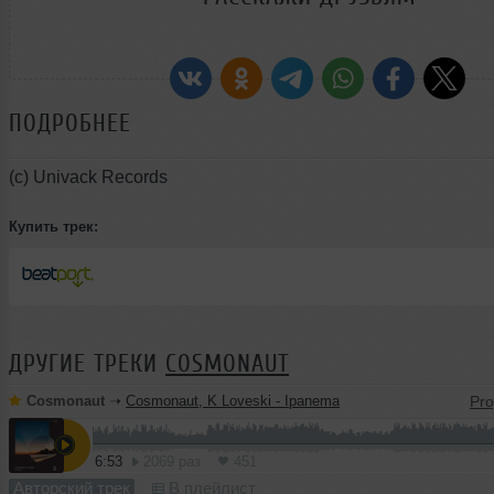
ПОДРОБНЕЕ
(c) Univack Records
Купить трек:
ДРУГИЕ ТРЕКИ
COSMONAUT
Cosmonaut
➝
Cosmonaut, K Loveski - Ipanema
6:53
2069 раз
451
Авторский трек
В плейлист