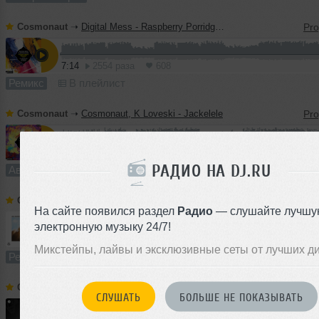
Cosmonaut
➝
Digital Mess - Raspberry Porridge (Cosmonaut Remix)
7:14
2554 раза
608
Ремикс
В плейлист
Cosmonaut
➝
Cosmonaut, K Loveski - Jackelele
7:53
825 раз
174
РАДИО НА DJ.RU
Авторский трек
В плейлист
Cosmonaut
➝
Juan Deminicis - Virtual Escape (Cosmonaut Remix)
На сайте появился раздел
Радио
— слушайте лучшу
электронную музыку 24/7!
7:49
818 раз
153
Микстейпы, лайвы и эксклюзивные сеты от лучших д
Ремикс
В плейлист
Cosmonaut
➝
Kyotto - The Surge (Cosmonaut Remix)
СЛУШАТЬ
БОЛЬШЕ НЕ ПОКАЗЫВАТЬ