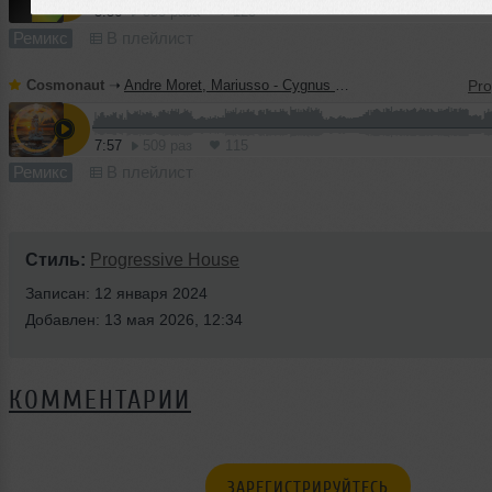
5:36
553 раза
123
Ремикс
В плейлист
Cosmonaut
➝
Andre Moret, Mariusso - Cygnus (Cosmonaut Remix)
7:57
509 раз
115
Ремикс
В плейлист
Стиль:
Progressive House
Записан: 12 января 2024
Добавлен: 13 мая 2026, 12:34
КОММЕНТАРИИ
ЗАРЕГИСТРИРУЙТЕСЬ