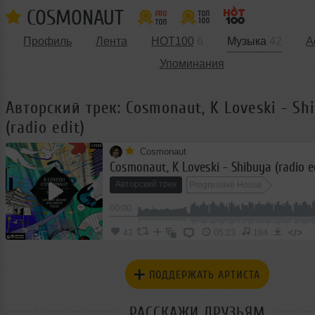
COSMONAUT
Профиль
Лента
HOT100
6
Музыка
42
А
Упоминания
Авторский трек: Cosmonaut, K Loveski - Sh
(radio edit)
Cosmonaut
Cosmonaut, K Loveski - Shibuya (radio e
Авторский трек
Progressive House
00:00
</>
43
05:23
184
ПОДДЕРЖАТЬ АРТИСТА
РАССКАЖИ ДРУЗЬЯМ