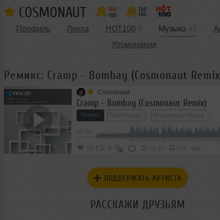
COSMONAUT
Профиль
Лента
HOT100
6
Музыка
42
А
Упоминания
Ремикс: Cramp - Bombay (Cosmonaut Remix
Cosmonaut
Cramp - Bombay (Cosmonaut Remix)
Ремикс
Tech House
Progressive House
00:00
</>
10
05:47
578
ПОДДЕРЖАТЬ АРТИСТА
РАССКАЖИ ДРУЗЬЯМ