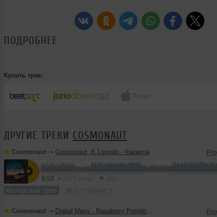
ПОДРОБНЕЕ
Купить трек:
ДРУГИЕ ТРЕКИ
COSMONAUT
Cosmonaut
➝
Cosmonaut, K Loveski - Ipanema
6:53
2073 раза
451
Авторский трек
В плейлист
Cosmonaut
➝
Digital Mess - Raspberry Porridge (Cosmonaut Remix)