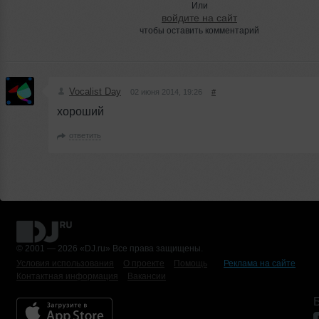
Или
войдите на сайт
чтобы оставить комментарий
Vocalist Day
02 июня 2014, 19:26
#
хороший
ответить
© 2001 — 2026 «DJ.ru» Все права защищены.
Условия использования
О проекте
Помощь
Реклама на сайте
Контактная информация
Вакансии
Б