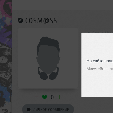
COSM@SS
Россия, Мос
На сайте поя
Микстейпы, л
0
ЛИЧНОЕ СООБЩЕНИЕ