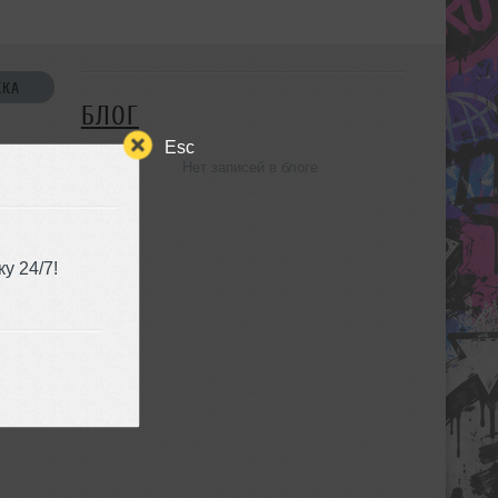
СКА
БЛОГ
Esc
Нет записей в блоге
УЗЬЯ
у 24/7!