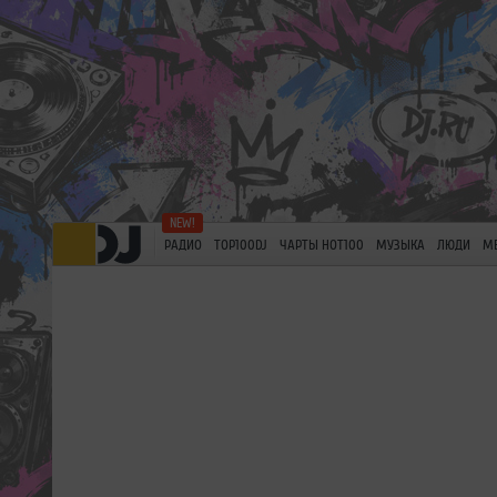
РАДИО
TOP100DJ
ЧАРТЫ HOT100
МУЗЫКА
ЛЮДИ
М