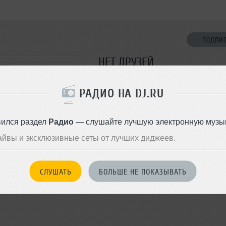
ПОДПИ
НЕТ ДРУЗЕЙ
ква
Стань первым!
РАДИО НА DJ.RU
ДОБАВИТЬ В ДР
вился раздел
Радио
— слушайте лучшую электронную музык
айвы и эксклюзивные сеты от лучших диджеев.
СЛУШАТЬ
БОЛЬШЕ НЕ ПОКАЗЫВАТЬ