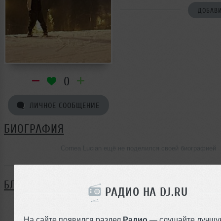
ДОБАВИ
0
ЛИЧНОЕ СООБЩЕНИЕ
БИОГРАФИЯ
Cornea Lucian ещё не поделился своей биографией
БЛОГ
РАДИО НА DJ.RU
Нет записей в блоге
На сайте появился раздел
Радио
— слушайте лучшу