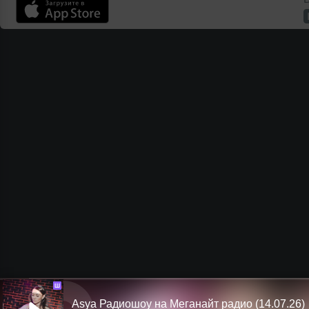
Ш
Asya Радиошоу на Меганайт радио (14.07.26)