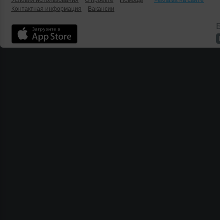
Условия использования
О проекте
Помощь
Реклама на сайте
Контактная информация
Вакансии
Б