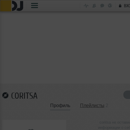
ВХ
CORITSA
Профиль
Плейлисты
2
coritsa не остави
информации о се